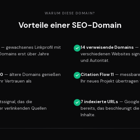
WARUM DIESE DOMAIN?
Vorteile einer SEO-Domain
— gewachsenes Linkprofil mit
14 verweisende Domains
— 
 Domains erst über Jahre
verschiedenen Websites sign
und Autorität.
10
— ältere Domains genießen
Citation Flow 11
— messbare L
r Vertrauen als
Ihr neues Projekt übertragen 
ssignal, das die
7 indexierte URLs
— Google 
er verlinkenden Quellen
bereits, das beschleunigt die
Inhalte.