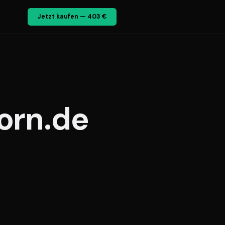
Jetzt kaufen — 403 €
orn.de