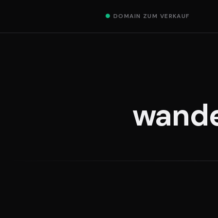
●
DOMAIN ZUM VERKAUF
wande